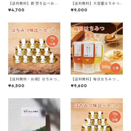
【送料無料】薪 焚き比べお試
【送料無料】大容量はちみつ 6
し薪セット（16kg 120サイ
00g ＋ はちみつ 300g 詰め
¥4,700
¥9,000
ズ）
替えセット
【送料無料・お得】はちみつ
【送料無料】毎日はちみつ 満
味比べセット 30g×12個
足セット 300g×3個
¥6,500
¥9,600