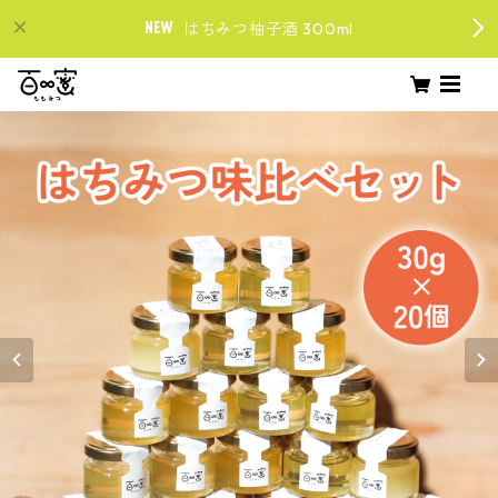
はちみつ柚子酒 300ml