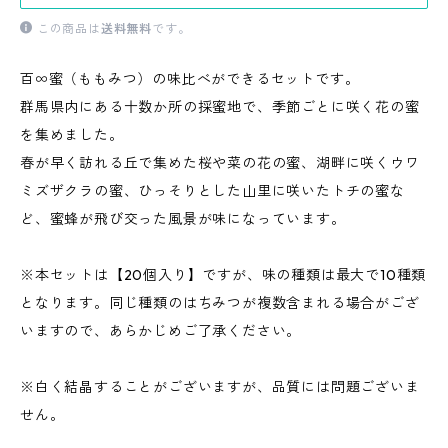
この商品は
送料無料
です。
百∞蜜（ももみつ）の味比べができるセットです。
群馬県内にある十数か所の採蜜地で、季節ごとに咲く花の蜜
を集めました。
春が早く訪れる丘で集めた桜や菜の花の蜜、湖畔に咲くウワ
ミズザクラの蜜、ひっそりとした山里に咲いたトチの蜜な
ど、蜜蜂が飛び交った風景が味になっています。
※本セットは【20個入り】ですが、味の種類は最大で10種類
となります。同じ種類のはちみつが複数含まれる場合がござ
いますので、あらかじめご了承ください。
※白く結晶することがございますが、品質には問題ございま
せん。