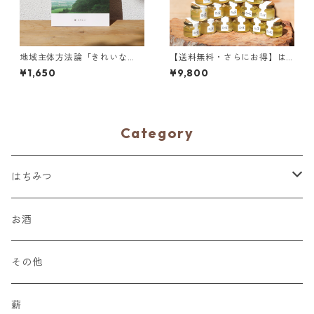
地域主体方法論「きれいな
【送料無料・さらにお得】は
心」の時代 地域に根差し
ちみつ味比べセット 30g×20
¥1,650
¥9,800
た“新産業”創出に向けたプロセ
個
ス
Category
はちみつ
単品
お酒
食べ比べセット
その他
詰め替えセット
薪