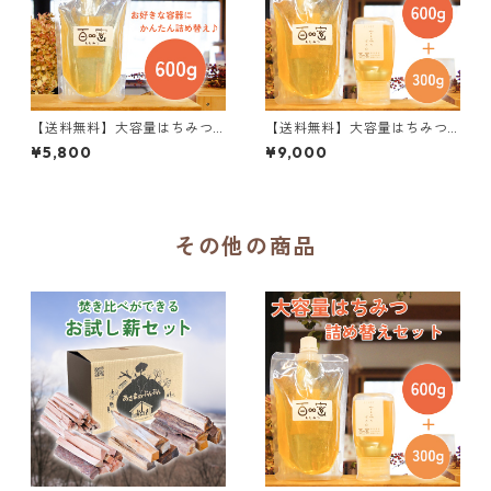
【送料無料】大容量はちみつ 6
【送料無料】大容量はちみつ 6
00g
00g ＋ はちみつ 300g 詰め
¥5,800
¥9,000
替えセット
その他の商品