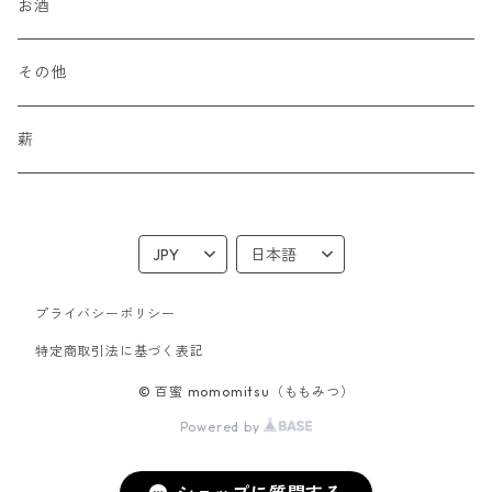
単品
お酒
食べ比べセット
その他
詰め替えセット
薪
プライバシーポリシー
特定商取引法に基づく表記
© 百蜜 momomitsu（ももみつ）
Powered by