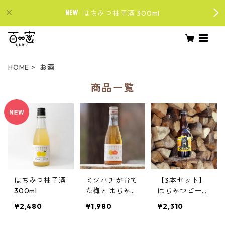
はちみつ柚子酒 300ml
HOME
お酒
商品一覧
はちみつ柚子酒
ミツバチが育て
【3本セット】
300ml
た梅とはちみつ
はちみつビール
の梅酒 300ml
Beeear（ビー
¥2,480
¥1,980
¥2,310
アー）