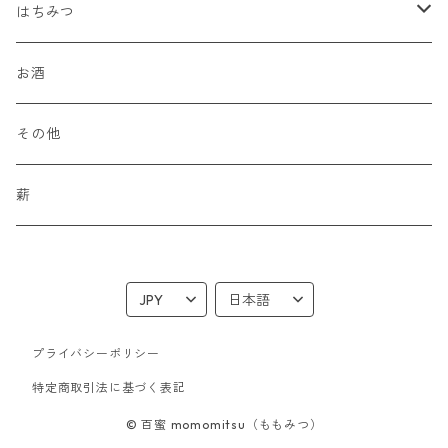
はちみつ
単品
お酒
食べ比べセット
その他
詰め替えセット
薪
プライバシーポリシー
特定商取引法に基づく表記
© 百蜜 momomitsu（ももみつ）