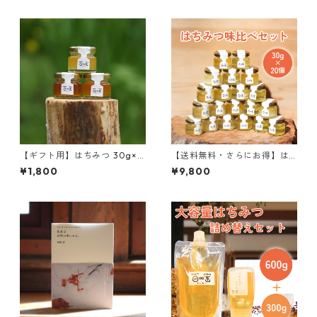
【ギフト用】はちみつ 30g×3
【送料無料・さらにお得】は
個 箱入り
ちみつ味比べセット 30g×20
¥1,800
¥9,800
個