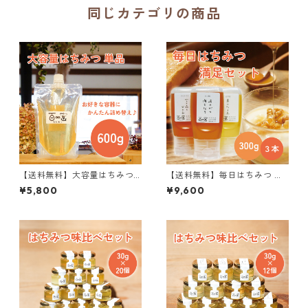
同じカテゴリの商品
【送料無料】大容量はちみつ 6
【送料無料】毎日はちみつ 満
00g
足セット 300g×3個
¥5,800
¥9,600