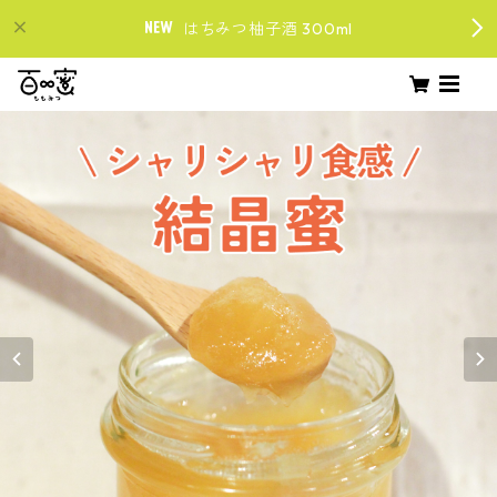
はちみつ柚子酒 300ml