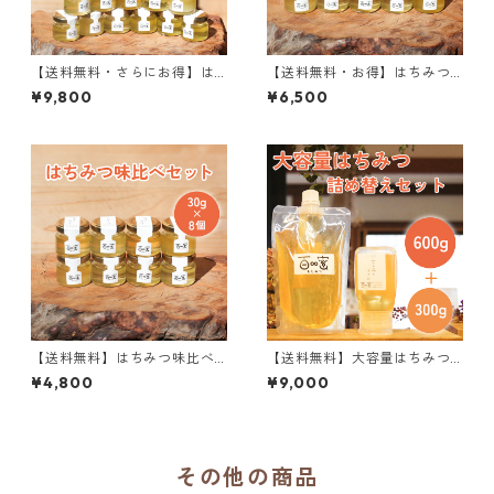
【送料無料・さらにお得】は
【送料無料・お得】はちみつ
ちみつ味比べセット 30g×20
味比べセット 30g×12個
¥9,800
¥6,500
個
【送料無料】はちみつ味比べ
【送料無料】大容量はちみつ 6
セット 30g×8個
00g ＋ はちみつ 300g 詰め
¥4,800
¥9,000
替えセット
その他の商品