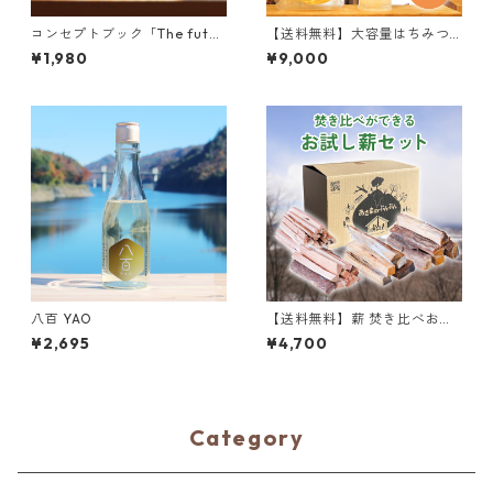
コンセプトブック「The futur
【送料無料】大容量はちみつ 6
e is in nature. 未来は自然の
00g ＋ はちみつ 300g 詰め
¥1,980
¥9,000
中にある。」
替えセット
八百 YAO
【送料無料】薪 焚き比べお試
し薪セット（16kg 120サイ
¥2,695
¥4,700
ズ）
Category