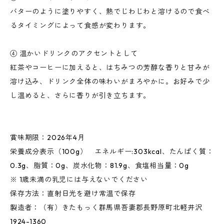
バターのように塗りやすく、熱でじわじわと溶けるので食べ
るタイミングによって食感が変わります。
④ 温かいドリンクのアクセントとして
紅茶やコーヒーに加えると、はちみつの芳醇な香りと甘みが
溶け込み、ドリンク全体の味わいがまろやかに。お好みで少
し温めると、さらに香りが引き立ちます。
賞味期限：2026年4月
栄養成分表示（100g） エネルギー:303kcal、たんぱく質：
0.3g、脂質：0g、炭水化物：81.9g、食塩相当量：0g
※ 1歳未満の乳児には与えないでください
保存方法：直射日光を避け常温で保存
製造者：（有）きたもっく群馬県吾妻郡長野原町北軽井沢
1924-1360