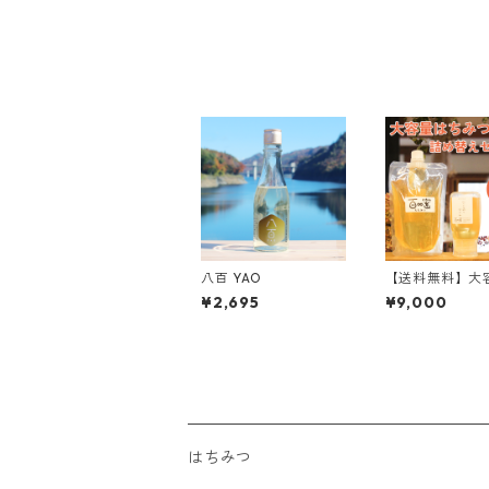
八百 YAO
【送料無料】大
ちみつ 600g 
¥2,695
¥9,000
みつ 300g 詰
セット
はちみつ