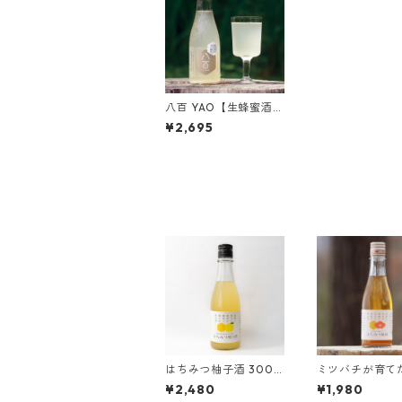
八百 YAO【生蜂蜜酒 V
er.】
¥2,695
はちみつ柚子酒 300m
ミツバチが育て
l
はちみつの梅酒 
¥2,480
¥1,980
l