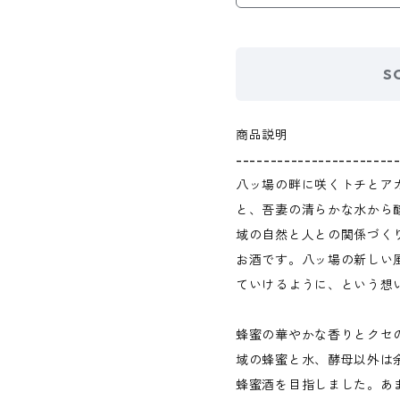
S
商品説明
-----------------------
八ッ場の畔に咲くトチとア
と、吾妻の清らかな水から醸
域の自然と人との関係づく
お酒です。八ッ場の新しい
ていけるように、という想
蜂蜜の華やかな香りとクセ
域の蜂蜜と水、酵母以外は
蜂蜜酒を目指しました。あ