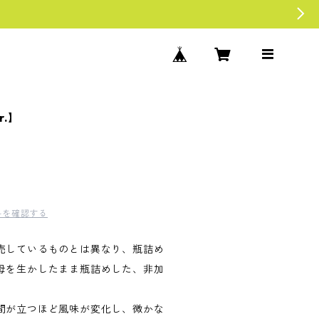
r.】
料を確認する
売しているものとは異なり、瓶詰め
母を生かしたまま瓶詰めした、非加
間が立つほど風味が変化し、微かな