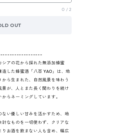
0
/
2
OLD OUT
-------------------
カシアの花から採れた無添加蜂蜜
造した蜂蜜酒「八百 YAO」は、地
りから生まれた、自然風景を味わう
風景が、人とまた長く関わりを続け
いからネーミングしています。
のない優しい甘みを活かすため、地
余計なものを一切使わず、クリアな
まりお酒を飲まない人も含め、幅広