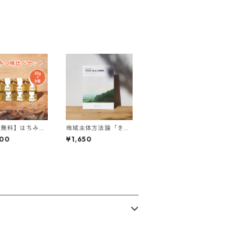
料無料】はちみつ
地域主体方法論「きれ
セット 30g×8
いな心」の時代 地域
800
¥1,650
に根差した“新産業”創
出に向けたプロセス