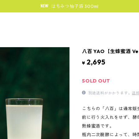
はちみつ柚子酒 300ml
八百 YAO【生蜂蜜酒 Ve
2,695
¥
SOLD OUT
別途送料がかかります。
送
こちらの「八百」は通常販
前に行う火入れをせず、酵
熱蜂蜜酒です。
瓶内二次醗酵によって、時