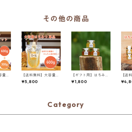
その他の商品
容量は
【送料無料】大容量は
【ギフト用】はちみつ
【送
＋ はち
ちみつ 600g
30g×3個 箱入り
味比べ
¥5,800
¥1,800
¥4,
め替え
個
Category