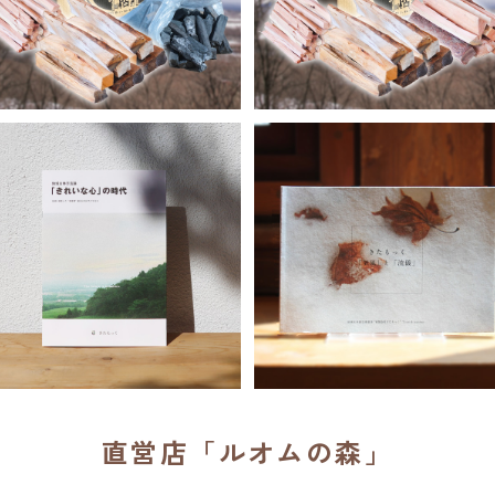
地域主体方法論「きれいな心」
きたもっく「気風」と「流儀
の時代 地域に根差した“新産
業”創出に向けたプロセス
¥1,650
¥1,100
直営店「ルオムの森」