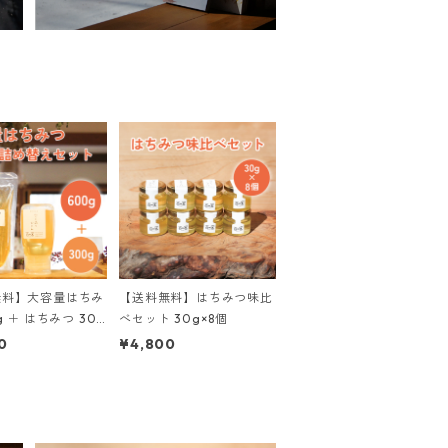
無料】大容量はちみ
【送料無料】はちみつ味比
g ＋ はちみつ 300
べセット 30g×8個
替えセット
0
¥4,800