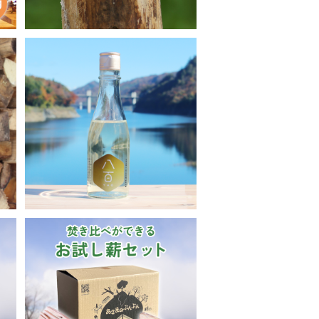
ル
八百 YAO
¥2,695
ッ
【送料無料】薪 焚き比べお試
し薪セット（16kg 120サイ
¥4,700
ズ）