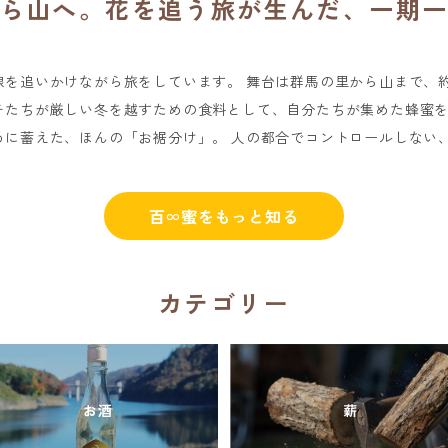
ら山へ。花を追う旅が生んだ、一期
を追いかけながら旅をしています。 舞台は群馬の里から山まで、約
チたちが厳しい冬を越すための食料として、自分たちが集めた蜂蜜
めに蓄えた、ほんの「お裾分け」。 人の都合でコントロールしない
百∞蜜をもっと知る
カテゴリー
お酒
薪