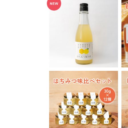
はちみつ柚子酒 300ml
¥2,480
【送料無料・お得】はちみつ味
比べセット 30g×12個
¥6,500