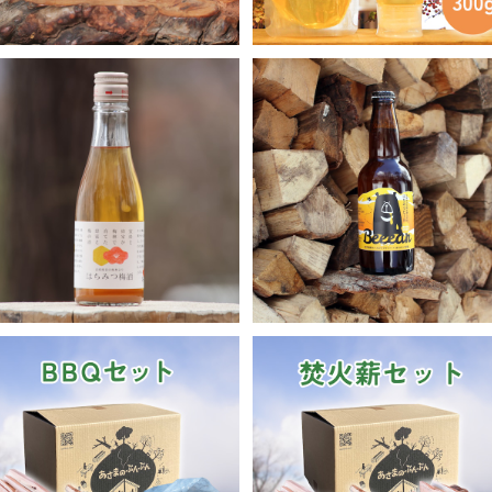
ミツバチが育てた梅とはちみつ
【3本セット】はちみつビー
の梅酒 300ml
Beeear（ビーアー）
¥1,980
¥2,310
【送料無料】薪&炭 キャンプB
【送料無料】薪 焚火満喫セ
BQ満喫セット（14kg 120サイ
ト（15kg 120サイズ）
¥4,800
ズ）
¥4,600