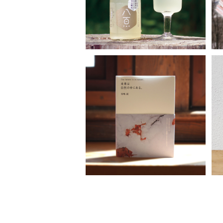
¥2,695
コンセプトブック「The futur
e is in nature. 未来は自然の
中にある。」
¥1,980