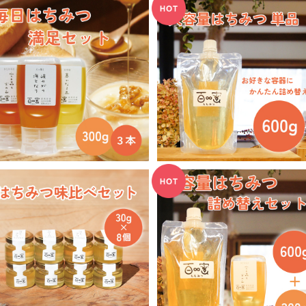
【送料無料】毎日はちみつ 満
【送料無料】大容量はちみつ 
足セット 300g×3個
00g
¥9,600
¥5,800
【送料無料】はちみつ味比べセ
【送料無料】大容量はちみつ 
ット 30g×8個
00g ＋ はちみつ 300g 詰め
¥4,800
えセット
¥9,000