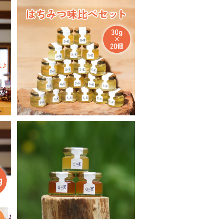
6
【送料無料・さらにお得】はち
みつ味比べセット 30g×20個
¥9,800
6
【ギフト用】はちみつ 30g×3
替
個 箱入り
¥1,800