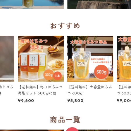
おすすめ
梅とはち
【送料無料】毎日はちみつ
【送料無料】大容量はちみ
【送料
l
満足セット 300g×3個
つ 600g
つ 600
g 詰め
¥9,600
¥5,800
¥9,00
商品一覧